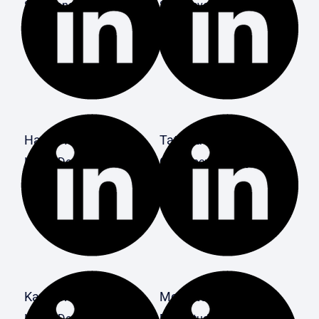
SAP Consulting
SAP Development
Harish M.
Tatjana Kreuzberg
Ivalua Development
Customer Journey
Karol Sroczynski
Moa Storms
Ivalua Development
Dual Student