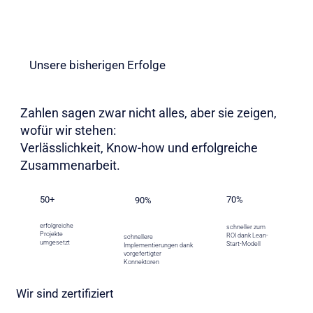
Unsere bisherigen Erfolge
Zahlen sagen zwar nicht alles, aber sie zeigen,
wofür wir stehen:
Verlässlichkeit, Know-how und erfolgreiche
Zusammenarbeit.
50+
70%
90%
erfolgreiche
schneller zum
Projekte
ROI dank Lean-
schnellere
umgesetzt
Start-Modell
Implementierungen dank
vorgefertigter
Konnektoren
Wir sind zertifiziert