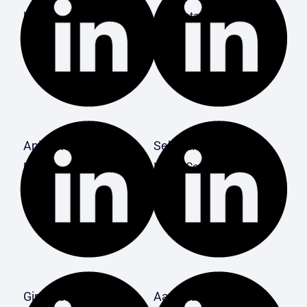
HR
Accountant
Anika Mundl
Sebastian Borwoski
HR
Ivalua Consulting
Gino Berge
Aavil Rasquinha