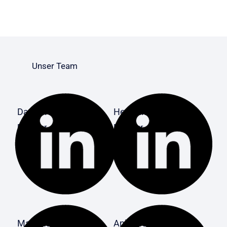
Unser Team
Daniel Kirchhübel
Hermann Ebert
Founder
Founder
Maja Haupt
Anja Meis