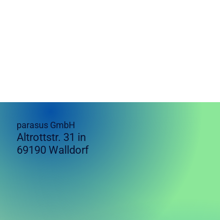
parasus GmbH
Altrottstr. 31 in
69190 Walldorf