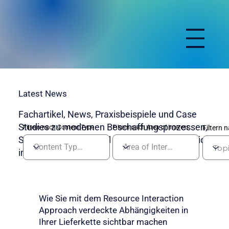
Latest News
Fachartikel, News, Praxisbeispiele und Case
Studies zu modernen Beschaffungsprozessen,
Filtern nach Content Type
Filtern nach Area of Interest
Filtern 
Systemintegration und digitaler Transformation
im Einkauf.
Wie Sie mit dem Resource Interaction
Approach verdeckte Abhängigkeiten in
Ihrer Lieferkette sichtbar machen