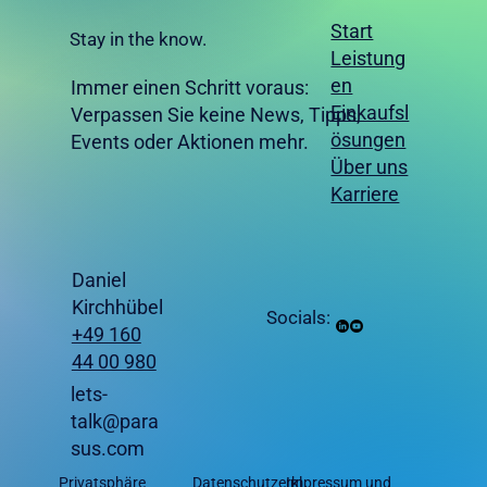
Start
Stay in the know.
Leistung
en
Immer einen Schritt voraus:
Einkaufsl
Verpassen Sie keine News, Tipps,
ösungen
Events oder Aktionen mehr.
Über uns
Karriere
Daniel
Kirchhübel
Socials:
+49 160
44 00 980
lets-
talk@para
sus.com
Privatsphäre
Datenschutzerkl
Impressum und